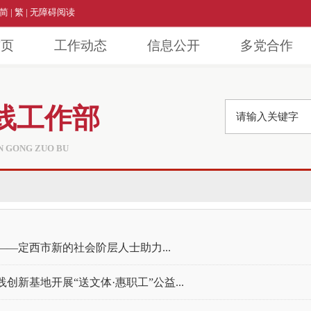
简
|
繁
|
无障碍阅读
首页
工作动态
信息公开
多党合作
线工作部
AN GONG ZUO BU
——定西市新的社会阶层人士助力...
新基地开展“送文体·惠职工”公益...