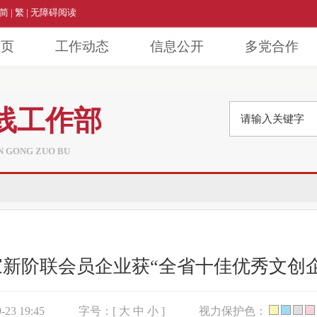
简
|
繁
|
无障碍阅读
首页
工作动态
信息公开
多党合作
线工作部
AN GONG ZUO BU
新阶联会员企业获“全省十佳优秀文创
23 19:45
字号：[
大
中
小
]
视力保护色：