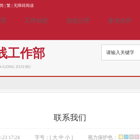
简
|
繁
|
无障碍阅读
首页
工作动态
信息公开
多党合作
线工作部
AN GONG ZUO BU
联系我们
23 17:24
字号：[
大
中
小
]
视力保护色：