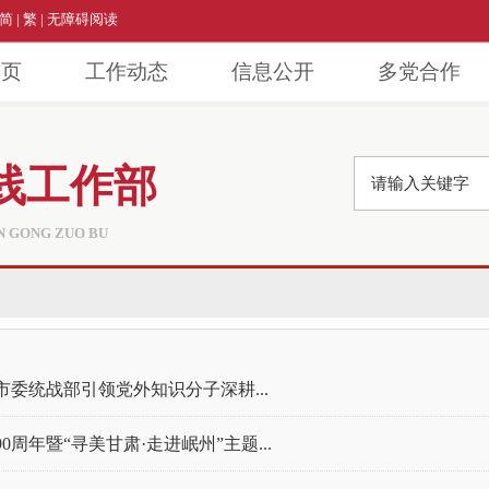
简
|
繁
|
无障碍阅读
首页
工作动态
信息公开
多党合作
线工作部
AN GONG ZUO BU
市委统战部引领党外知识分子深耕...
周年暨“寻美甘肃·走进岷州”主题...