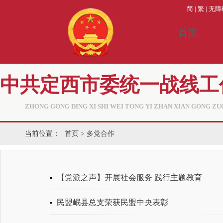
简
|
繁
|
无障
首页
中共定西市委统一战线工
ZHONG GONG DING XI SHI WEI TONG YI ZHAN XIAN GONG ZU
当前位置：
首页
>
多党合作
【党派之声】开展社会服务 践行主题教育
民盟岷县总支荣获民盟中央表彰