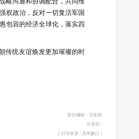
战略沟通和协调配合，共同维
强权政治，反对一切复活军国
惠包容的经济全球化，落实四
朝传统友谊焕发更加璀璨的时
责任编辑：
王欢凯
分享到：
[
打印本页
|
关闭窗口
]