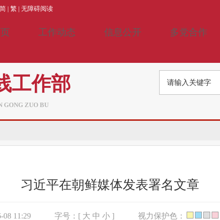
简
|
繁
|
无障碍阅读
首页
工作动态
信息公开
多党合作
线工作部
AN GONG ZUO BU
习近平在朝鲜媒体发表署名文章
08 11:29
字号：[
大
中
小
]
视力保护色：