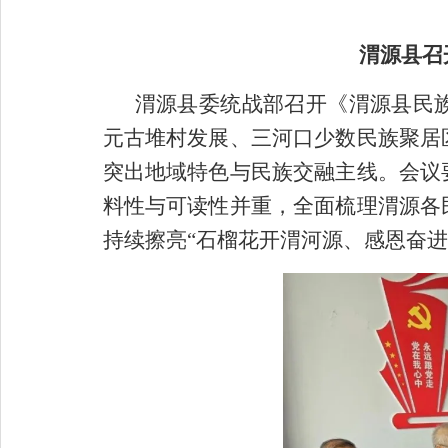
渭源县召
渭源县委统战部召开《渭源县民
元古堆村发展、三河口少数民族聚居
突出地域特色与民族交融主线。会议
料性与可读性并重，全面梳理渭源各
持续擦亮“石榴花开渭河源、感恩奋