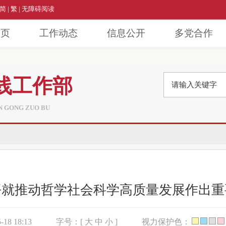
简
|
繁
|
无障碍阅读
首页
工作动态
信息公开
多党合作
线工作部
AN GONG ZUO BU
平就推动哲学社会科学高质量发展作出重
18 18:13
字号：[
大
中
小
]
视力保护色：