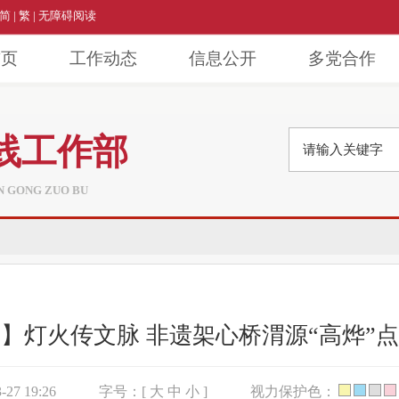
简
|
繁
|
无障碍阅读
首页
工作动态
信息公开
多党合作
线工作部
AN GONG ZUO BU
】灯火传文脉 非遗架心桥渭源“高烨”
27 19:26
字号：[
大
中
小
]
视力保护色：