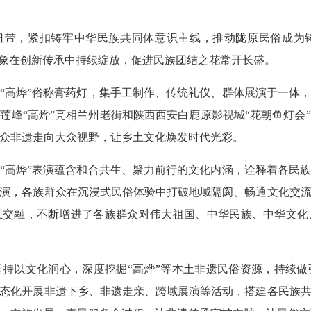
为纽带，紧扣铸牢中华民族共同体意识主线，推动陇原民俗成为
气象在创新传承中持续绽放，促进民族团结之花常开长盛。
“高烨”俗称膏药灯，集手工制作、传统礼仪、群体展演于一体
莲峰“高烨”亮相兰州老街和陕西西安白鹿原影视城“花朝鱼灯会
众非遗走向大众视野，让乡土文化焕发时代光彩。
“高烨”表演蕴含和合共生、聚力前行的文化内涵，诠释着各民
演，各族群众在沉浸式民俗体验中打破地域隔阂、畅通文化交
互交融，不断增进了各族群众对伟大祖国、中华民族、中华文化
坚持以文化润心，深度挖掘“高烨”等本土非遗民俗资源，持续
态化开展非遗下乡、非遗走亲、跨域展演等活动，搭建各民族