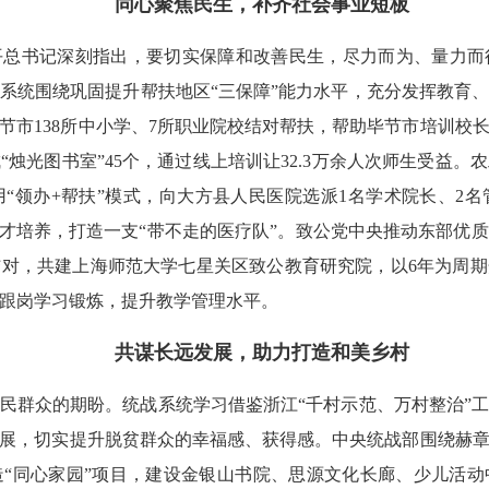
同心聚焦民生，补齐社会事业短板
平总书记深刻指出，要切实保障和改善民生，尽力而为、量力而
系统围绕巩固提升帮扶地区“三保障”能力水平，充分发挥教育
市138所中小学、7所职业院校结对帮扶，帮助毕节市培训校长
建成“烛光图书室”45个，通过线上培训让32.3万余人次师生受益
“领办+帮扶”模式，向大方县人民医院选派1名学术院长、2
人才培养，打造一支“带不走的医疗队”。致公党中央推动东部优
对，共建上海师范大学七星关区致公教育研究院，以6年为周期开
跟岗学习锻炼，提升教学管理水平。
共谋长远发展，助力打造和美乡村
民群众的期盼。统战系统学习借鉴浙江“千村示范、万村整治”
展，切实提升脱贫群众的幸福感、获得感。中央统战部围绕赫
“同心家园”项目，建设金银山书院、思源文化长廊、少儿活