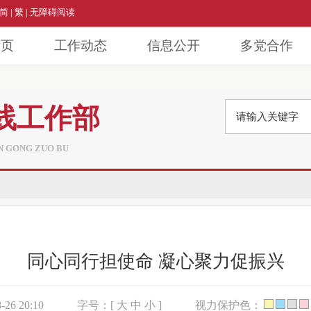
简
|
繁
|
无障碍阅读
首页
工作动态
信息公开
多党合作
线工作部
AN GONG ZUO BU
同心同行担使命 凝心聚力促振兴
26 20:10
字号：[
大
中
小
]
视力保护色：