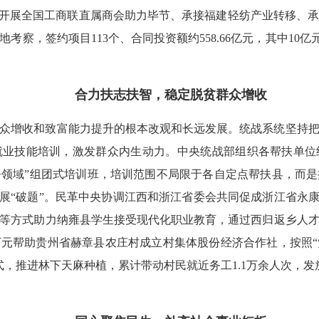
后开展全国工商联直属商会助力毕节、承接福建轻纺产业转移、
察，签约项目113个、合同投资额约558.66亿元，其中10亿元以
合力扶志扶智，稳定脱贫群众增收
众增收和致富能力提升的根本改观和长远发展。统战系统坚持
就业技能培训，激发群众内生动力。中央统战部组织各帮扶单位
+领域”组团式培训班，培训范围不局限于各自定点帮扶县，而是
发展“破题”。民革中央协调江西和浙江省委会共同促成浙江省永康
等方式助力纳雍县学生接受现代化职业教育，通过西归返乡人
万元帮助贵州省赫章县农庄村成立村集体股份经济合作社，按照
，推进林下天麻种植，累计带动村民就近务工1.1万余人次，发放