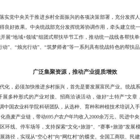
彻落实党中央关于推进乡村全面振兴的各项决策部署，充分发挥
得良好效果。中央统战部充分发挥统筹协调作用，牵头建立统
开展“地域+领域”组团式帮扶毕节工作，推动统一战线各帮扶
行动”、“烛光行动”、“筑梦师者”等一系列具有统战特色的帮扶
广泛集聚资源，推动产业提质增效
代化，必须加快推进乡村振兴，首先是要发展富民产业。统战
开展多种形式的产业对接、招商洽谈活动，做好“土特产”文章
，协调中国农业科学院科研团队，从选种、育种和种植技术培训入
化燕麦产业链，带动695户农户年均收入2000余万元。民进中
环线、停车场等，支持探索“文化+旅游”、“赛事+旅游”发展
展路径，实现从“空心村”向“网红村”的蝶变。全国工商联、民