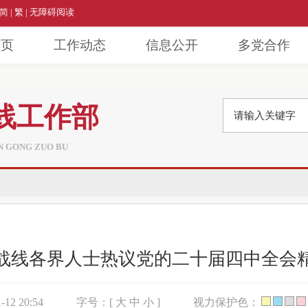
简
|
繁
|
无障碍阅读
首页
工作动态
信息公开
多党合作
线工作部
AN GONG ZUO BU
战线各界人士热议党的二十届四中全会
12 20:54
字号：[
大
中
小
]
视力保护色：