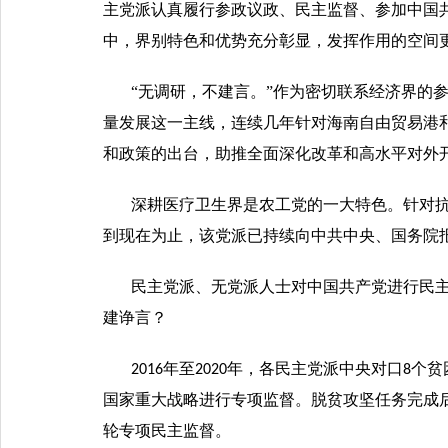
主党派认真履行参政议政、民主监督、参加中国
中，界别特色和优势充分彰显，发挥作用的空间
“无调研，不建言。”作为密切联系经济界的
量发展这一主线，连续几年针对海南自由贸易港
和政策的出台，助推全面深化改革和高水平对外
深耕医疗卫生界是农工党的一大特色。针对
到现在为止，该党派已持续向中共中央、国务院
民主党派、无党派人士对中国共产党进行民
建诤言？
年至
年，各民主党派中央对口
个贫
2016
2020
8
国家重大战略进行专项监督。脱贫攻坚任务完成
轮专项民主监督。