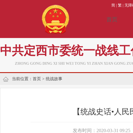
简
|
繁
|
无障
首页
中共定西市委统一战线工
ZHONG GONG DING XI SHI WEI TONG YI ZHAN XIAN GONG ZU
当前位置：
首页
>
统战故事
【统战史话•人民
发布时间：2020-03-31 09:25